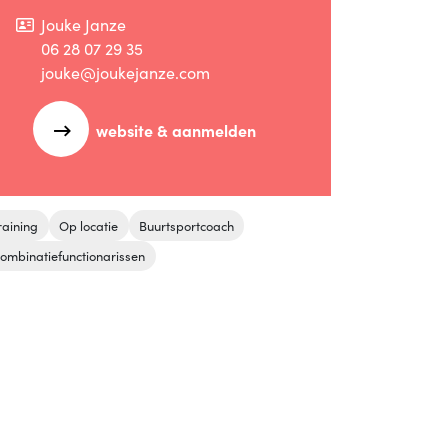
Jouke Janze
06 28 07 29 35
jouke@joukejanze.com
website & aanmelden
raining
Op locatie
Buurtsportcoach
ombinatiefunctionarissen