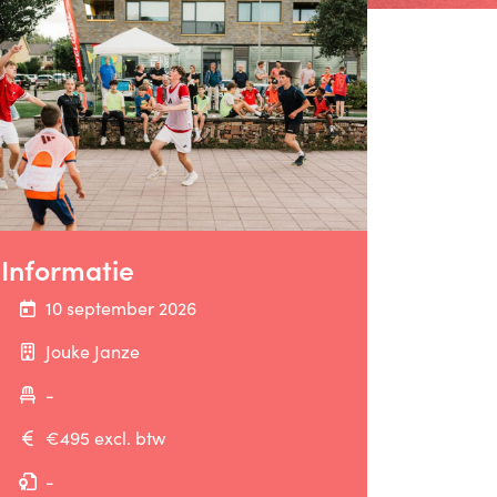
Informatie
10 september 2026
Jouke Janze
-
€495 excl. btw
-