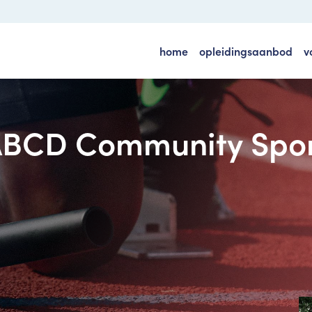
home
opleidingsaanbod
v
BCD Community Spo