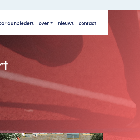
oor aanbieders
over
nieuws
contact
rt