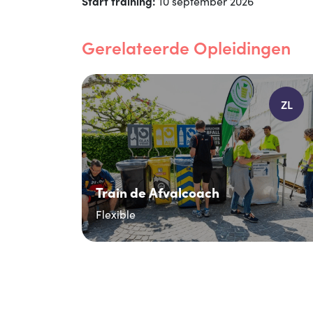
Start training:
10 september 2026
Gerelateerde Opleidingen
ZL
Train de Afvalcoach
Flexible