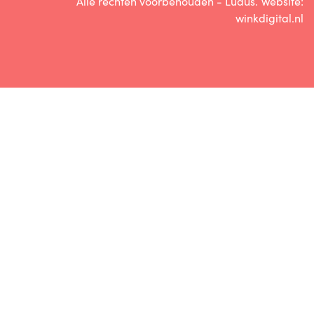
Alle rechten voorbehouden - Ludus. Website:
winkdigital.nl