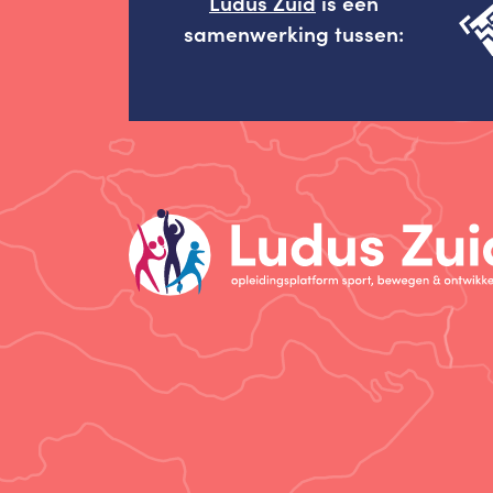
Ludus Zuid
is een
samenwerking tussen: