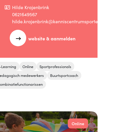
Hilde Krajenbrink
0621649567
hilde.krajenbrink@kenniscentrumsportenbewegen.nl
website & aanmelden
-Learning
Online
Sportprofessionals
edagogisch medewerkers
Buurtsportcoach
ombinatiefunctionarissen
Online