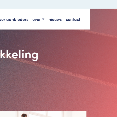
oor aanbieders
over
nieuws
contact
kkeling