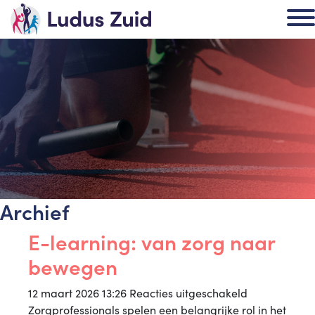
Archief
E-learning: van zorg naar
bewegen
voor
12 maart 2026 13:26
Reacties uitgeschakeld
E-
Zorgprofessionals spelen een belangrijke rol in het