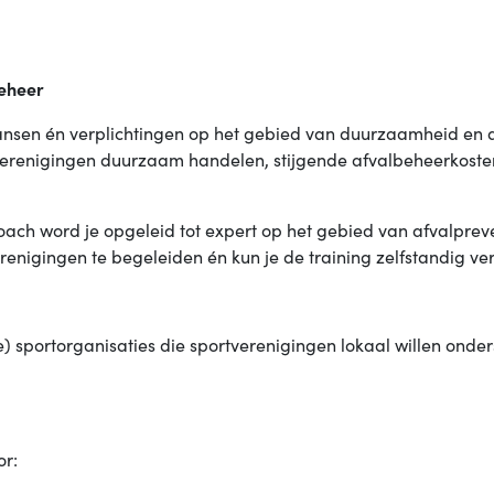
eheer
kansen én verplichtingen op het gebied van duurzaamheid e
erenigingen duurzaam handelen, stijgende afvalbeheerkosten
coach
word je opgeleid tot expert op het gebied van afvalpreven
enigingen te begeleiden én kun je de training zelfstandig ve
 sportorganisaties die sportverenigingen lokaal willen onders
or: