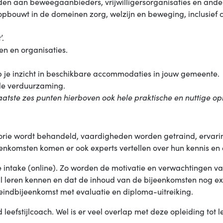
den aan beweegaanbieders, vrijwilligersorganisaties en ande
 opbouwt in de domeinen zorg, welzijn en beweging, inclusie
’.
ten en organisaties.
b je inzicht in beschikbare accommodaties in jouw gemeente.
ale verduurzaming.
 laatste zes punten hierboven ook hele praktische en nuttige 
eorie wordt behandeld, vaardigheden worden getraind, ervari
enkomsten komen er ook experts vertellen over hun kennis en 
 intake (online). Zo worden de motivatie en verwachtingen v
al leren kennen en dat de inhoud van de bijeenkomsten nog e
eindbijeenkomst met evaluatie en diploma-uitreiking.
 leefstijlcoach. Wel is er veel overlap met deze opleiding tot 