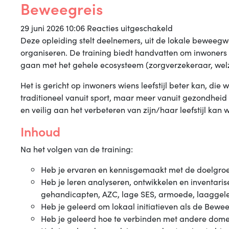
Beweegreis
voor
29 juni 2026 10:06
Reacties uitgeschakeld
Beweegreis
Deze opleiding stelt deelnemers, uit de lokale beweegw
organiseren. De training biedt handvatten om inwoners d
gaan met het gehele ecosysteem (zorgverzekeraar, welzi
Het is gericht op inwoners wiens leefstijl beter kan, di
traditioneel vanuit sport, maar meer vanuit gezondhei
en veilig aan het verbeteren van zijn/haar leefstijl ka
Inhoud
Na het volgen van de training:
Heb je ervaren en kennisgemaakt met de doelgroep
Heb je leren analyseren, ontwikkelen en inventari
gehandicapten, AZC, lage SES, armoede, laaggelett
Heb je geleerd om lokaal initiatieven als de Bewee
Heb je geleerd hoe te verbinden met andere domei