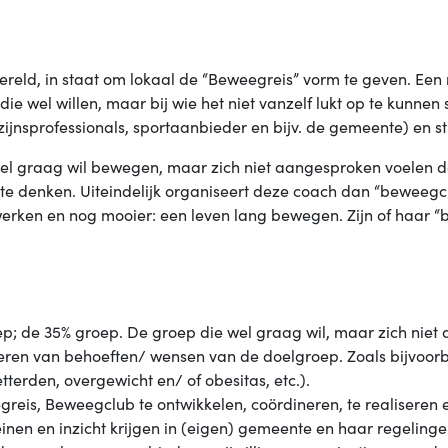
ereld, in staat om lokaal de “Beweegreis” vorm te geven. Een
ie wel willen, maar bij wie het niet vanzelf lukt op te kunnen
jnsprofessionals, sportaanbieder en bijv. de gemeente) en st
e wel graag wil bewegen, maar zich niet aangesproken voelen do
d te denken. Uiteindelijk organiseert deze coach dan “beweeg
n werken en nog mooier: een leven lang bewegen. Zijn of haar “
; de 35% groep. De groep die wel graag wil, maar zich niet 
seren van behoeften/ wensen van de doelgroep. Zoals bijvoor
erden, overgewicht en/ of obesitas, etc.).
greis, Beweegclub te ontwikkelen, coördineren, te realiseren 
nen en inzicht krijgen in (eigen) gemeente en haar regelinge