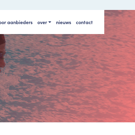
oor aanbieders
over
nieuws
contact