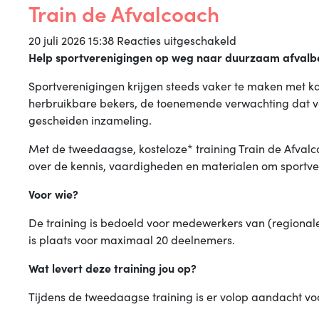
Train de Afvalcoach
voor
20 juli 2026 15:38
Reacties uitgeschakeld
Train
Help sportverenigingen op weg naar duurzaam afvalb
de
Sportverenigingen krijgen steeds vaker te maken met 
Afvalcoach
herbruikbare bekers, de toenemende verwachting dat v
gescheiden inzameling.
Met de tweedaagse, kosteloze* training
Train de Afval
over de kennis, vaardigheden en materialen om sportver
Voor wie?
De training is bedoeld voor medewerkers van (regionale)
is plaats voor maximaal 20 deelnemers.
Wat levert deze training jou op?
Tijdens de tweedaagse training is er volop aandacht vo