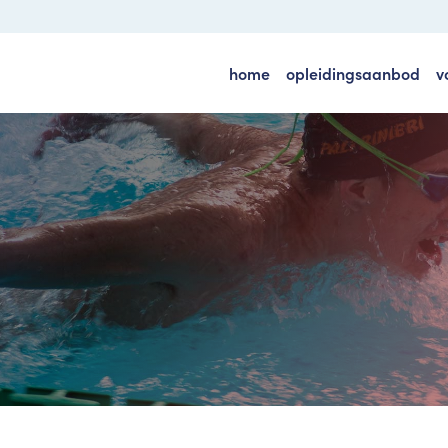
home
opleidingsaanbod
v