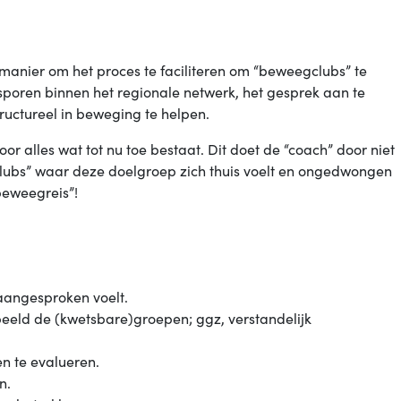
 manier om het proces te faciliteren om “beweegclubs” te
 sporen binnen het regionale netwerk, het gesprek aan te
ructureel in beweging te helpen.
or alles wat tot nu toe bestaat. Dit doet de “coach” door niet
clubs” waar deze doelgroep zich thuis voelt en ongedwongen
beweegreis”!
aangesproken voelt.
beeld de (kwetsbare)groepen; ggz, verstandelijk
en te evalueren.
n.