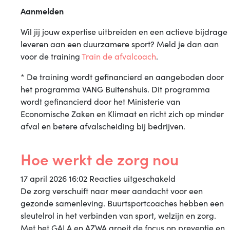
Aanmelden
Wil jij jouw expertise uitbreiden en een actieve bijdrage
leveren aan een duurzamere sport? Meld je dan aan
voor de training
Train de afvalcoach
.
* De training wordt gefinancierd en aangeboden door
het programma VANG Buitenshuis. Dit programma
wordt gefinancierd door het Ministerie van
Economische Zaken en Klimaat en richt zich op minder
afval en betere afvalscheiding bij bedrijven.
Hoe werkt de zorg nou
voor
17 april 2026 16:02
Reacties uitgeschakeld
Hoe
De zorg verschuift naar meer aandacht voor een
werkt
gezonde samenleving. Buurtsportcoaches hebben een
de
sleutelrol in het verbinden van sport, welzijn en zorg.
zorg
Met het GALA en AZWA groeit de focus op preventie en