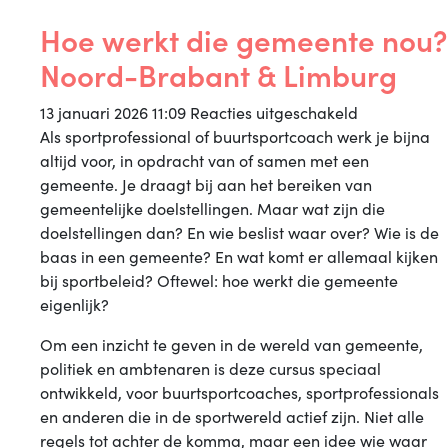
Hoe werkt die gemeente nou?
Noord-Brabant & Limburg
voor
13 januari 2026 11:09
Reacties uitgeschakeld
Hoe
Als sportprofessional of buurtsportcoach werk je bijna
werkt
altijd voor, in opdracht van of samen met een
die
gemeente. Je draagt bij aan het bereiken van
gemeente
gemeentelijke doelstellingen. Maar wat zijn die
nou?
doelstellingen dan? En wie beslist waar over? Wie is de
Noord-
baas in een gemeente? En wat komt er allemaal kijken
Brabant
bij sportbeleid? Oftewel: hoe werkt die gemeente
&
eigenlijk?
Limburg
Om een inzicht te geven in de wereld van gemeente,
politiek en ambtenaren is deze cursus speciaal
ontwikkeld, voor buurtsportcoaches, sportprofessionals
en anderen die in de sportwereld actief zijn. Niet alle
regels tot achter de komma, maar een idee wie waar