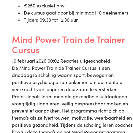
€250 exclusief btw
De cursus gaat door bij minimaal 10 deelnemers
Tijden: 09.30 tot 12.30 uur
Mind Power Train de Trainer
Cursus
voor
19 februari 2026 00:02
Reacties uitgeschakeld
Mind
De Mind Power Train de Trainer Cursus is een
Power
driedaagse scholing waarin sport, bewegen en
Train
positieve psychologie samenkomen om de mentale
de
veerkracht van jongeren duurzaam te versterken.
Trainer
Professionals leren mentale gezondheidsuitdagingen
Cursus
vroegtijdig signaleren, veilig bespreekbaar maken en
preventief aanpakken. Het programma richt zich op
thema’s als zelfvertrouwen, motivatie, weerbaarheid en
positieve gezondheid. Tijdens de scholing leren coaches
hoe zij deze thema’s en het Mind Power programma